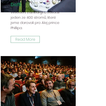
DofE
Vévoda z Edinburghu zasadil
jeden ze 400 stromů, které
jsme darovali pro Alej prince
Phillipa.
Read More