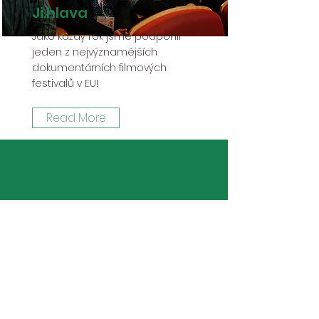
Ji.hlava
Jako každý rok jsme podpořili
jeden z nejvýznamějších
dokumentárních filmových
festivalů v EU!
Read More
info@woodforest.cz
WFG Capital s.r.o.